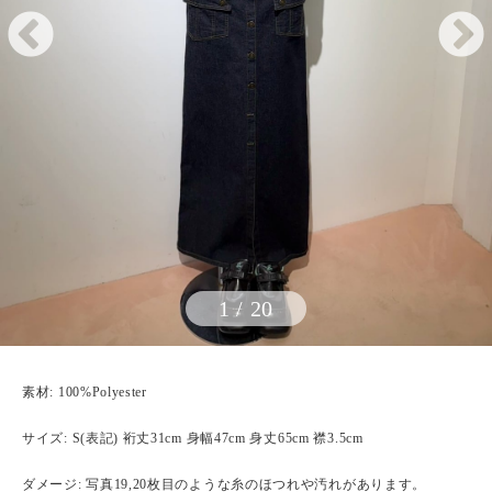
1
/
20
素材: 100%Polyester
サイズ: S(表記) 裄丈31cm 身幅47cm 身丈65cm 襟3.5cm
ダメージ: 写真19,20枚目のような糸のほつれや汚れがあります。