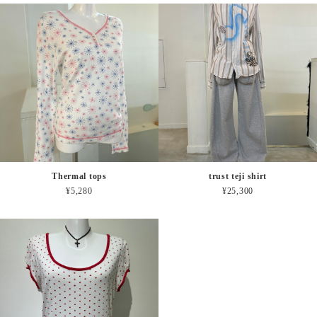
Thermal tops
trust teji shirt
¥5,280
¥25,300