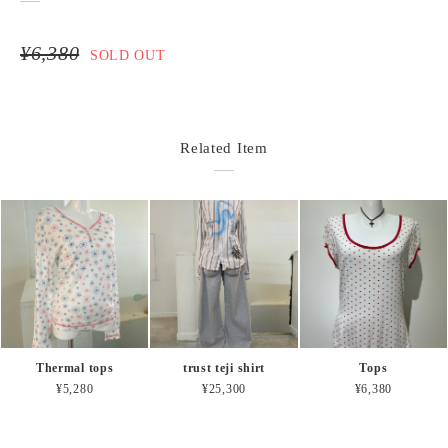
¥6,380
SOLD OUT
Related Item
Thermal tops
trust teji shirt
Tops
¥5,280
¥25,300
¥6,380