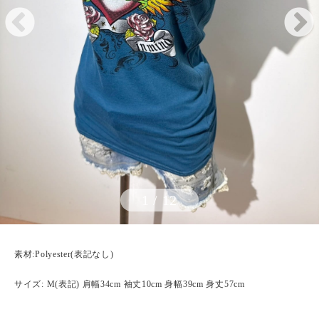
1
/
12
素材:Polyester(表記なし)
サイズ: M(表記) 肩幅34cm 袖丈10cm 身幅39cm 身丈57cm