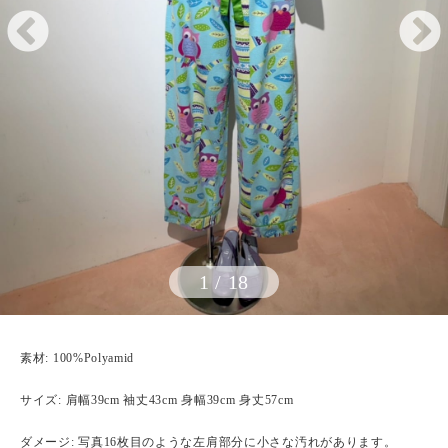
1
/
18
素材: 100%Polyamid
サイズ: 肩幅39cm 袖丈43cm 身幅39cm 身丈57cm
ダメージ: 写真16枚目のような左肩部分に小さな汚れがあります。