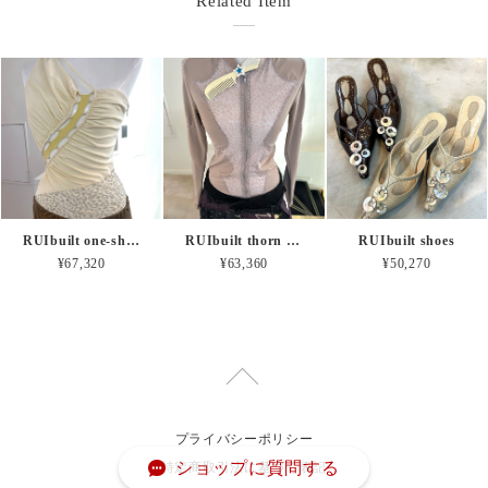
Related Item
RUIbuilt one-shoulder ruched combo leopard mesh bodysuit
RUIbuilt thorn combo leopard mesh sport jacket
RUIbuilt shoes
¥67,320
¥63,360
¥50,270
プライバシーポリシー
ショップに質問する
特定商取引法に基づく表記