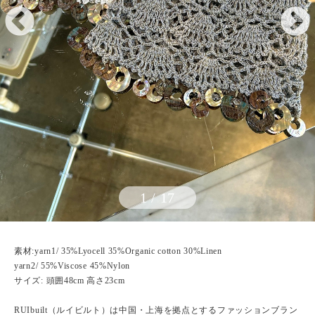
1
/
17
素材:yarn1/ 35%Lyocell 35%Organic cotton 30%Linen
yarn2/ 55%Viscose 45%Nylon
サイズ: 頭囲48cm 高さ23cm
RUIbuilt（ルイビルト）は中国・上海を拠点とするファッションブラン