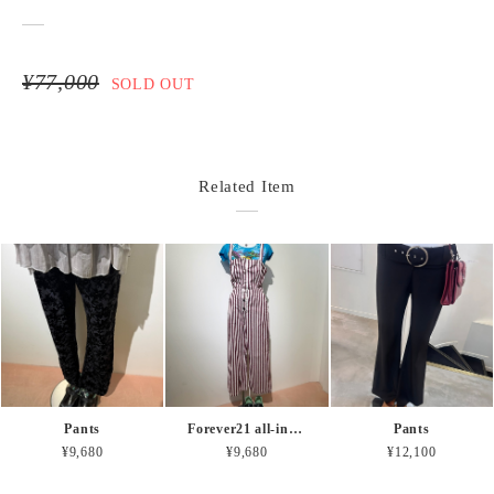
¥77,000
SOLD OUT
Related Item
Pants
Forever21 all-in-one
Pants
¥9,680
¥9,680
¥12,100