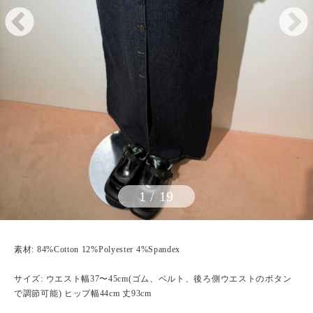
1
/
19
素材: 84%Cotton 12%Polyester 4%Spandex
サイズ: ウエスト幅37〜45cm(ゴム、ベルト、後ろ側ウエストのボタン
で調節可能) ヒップ幅44cm 丈93cm