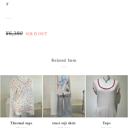
す
¥6,380
SOLD OUT
Related Item
Thermal tops
trust teji shirt
Tops