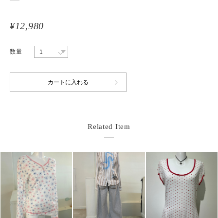
¥12,980
数量
Related Item