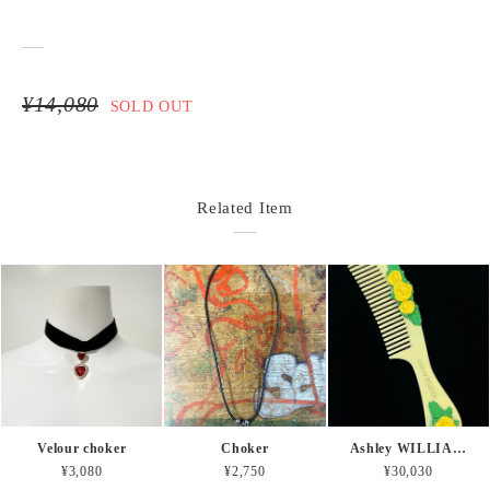
¥14,080
SOLD OUT
Related Item
Velour choker
Choker
Ashley WILLIAMS flower comb brooch
¥3,080
¥2,750
¥30,030