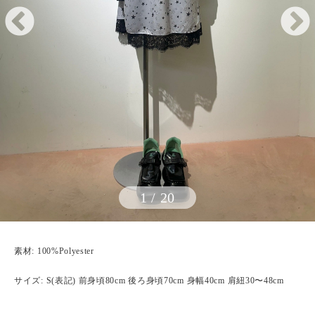
1
/
20
素材: 100%Polyester
サイズ: S(表記) 前身頃80cm 後ろ身頃70cm 身幅40cm 肩紐30〜48cm