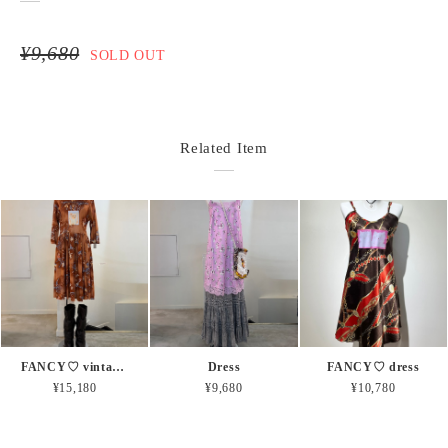
¥9,680
SOLD OUT
Related Item
FANCY♡ vintage dress
Dress
FANCY♡ dress
¥15,180
¥9,680
¥10,780