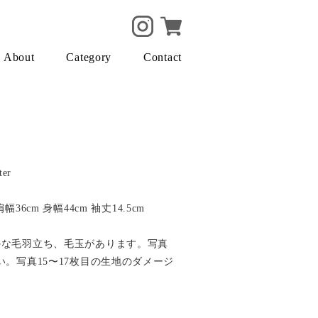
About
Category
Contact
ter
肩幅36cm 身幅44cm 袖丈14.5cm
かな毛羽立ち、毛玉があります。写真
い。写真15〜17枚目の生地のダメージ