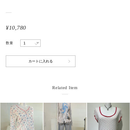
¥10,780
数量
Related Item