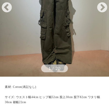
1
/
20
素材: Cotton(表記なし)
サイズ: ウエスト幅44cm ヒップ幅52cm 股上30cm 股下82cm ワタリ幅
30cm 裾幅22cm