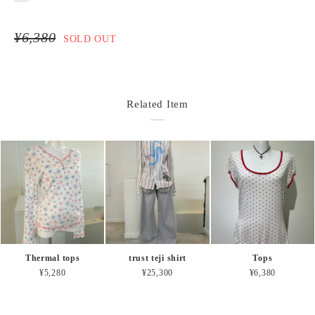
¥6,380
SOLD OUT
Related Item
Thermal tops
trust teji shirt
Tops
¥5,280
¥25,300
¥6,380