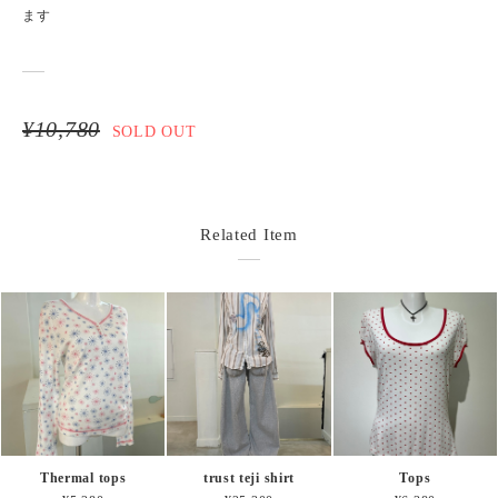
ます
¥10,780
SOLD OUT
Related Item
Thermal tops
trust teji shirt
Tops