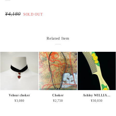
¥4,180
SOLD OUT
Related Item
Velour choker
Choker
Ashley WILLIAMS flower comb brooch
¥3,080
¥2,750
¥30,030