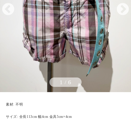
1
/
6
素材: 不明
サイズ: 全長113cm 幅4cm 金具5cm×4cm