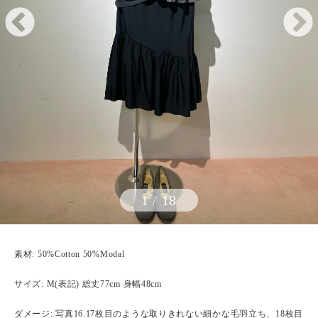
1
/
18
素材: 50%Cotton 50%Modal
サイズ: M(表記) 総丈77cm 身幅48cm
ダメージ: 写真16.17枚目のような取りきれない細かな毛羽立ち、18枚目