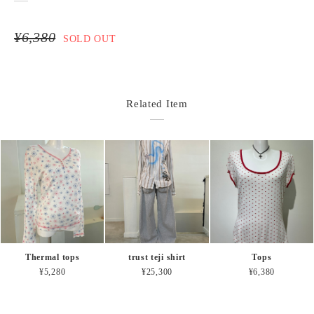
¥6,380
SOLD OUT
Related Item
Thermal tops
trust teji shirt
Tops
¥5,280
¥25,300
¥6,380