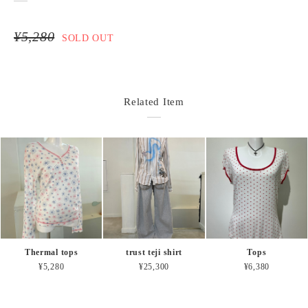
¥5,280
SOLD OUT
Related Item
Thermal tops
trust teji shirt
Tops
¥5,280
¥25,300
¥6,380