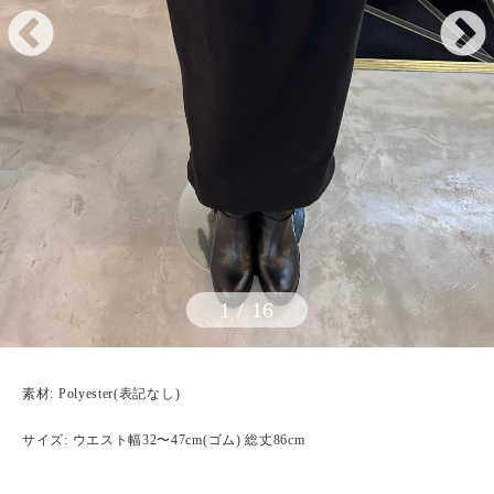
1
/
16
素材: Polyester(表記なし)
サイズ: ウエスト幅32〜47cm(ゴム) 総丈86cm